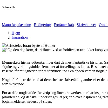
Solaas.dk
Manuskriptlæsning
Redigering
Forfatterskab
Skrivekurser
Om m
Hjem
Inspiration
Menneskets hjerne udtænker hver dag de mest fantastiske historier. Sam
skjulte og virkningsfulde elementer af fortællingens kunst. Resultatet e
læserne får muligheden for at forsvinde ind i en anden verden nogle tim
Nogle forfattere deler ud af deres bedste skriveråd og andre viser dem
som skrivende.
For at dele nogle af de skrivetips og litterære værker, der har inspire
prioriterede, og det skal understreges, at jeg er blevet inspireret og 
boganmeldelser nederst på siden.