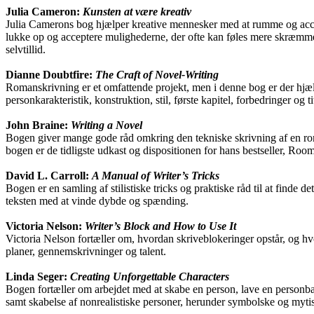
Julia Cameron:
Kunsten at være kreativ
Julia Camerons bog hjælper kreative mennesker med at rumme og accepter
lukke op og acceptere mulighederne, der ofte kan føles mere skræmme
selvtillid.
Dianne Doubtfire:
The Craft of Novel-Writing
Romanskrivning er et omfattende projekt, men i denne bog er der hjælp 
personkarakteristik, konstruktion, stil, første kapitel, forbedringer o
John Braine:
Writing a Novel
Bogen giver mange gode råd omkring den tekniske skrivning af en roman
bogen er de tidligste udkast og dispositionen for hans bestseller, Room 
David L. Carroll:
A Manual of Writer’s Tricks
Bogen er en samling af stilistiske tricks og praktiske råd til at finde d
teksten med at vinde dybde og spænding.
Victoria Nelson:
Writer’s Block and How to Use It
Victoria Nelson fortæller om, hvordan skriveblokeringer opstår, og hvo
planer, gennemskrivninger og talent.
Linda Seger:
Creating Unforgettable Characters
Bogen fortæller om arbejdet med at skabe en person, lave en personba
samt skabelse af nonrealistiske personer, herunder symbolske og mytis