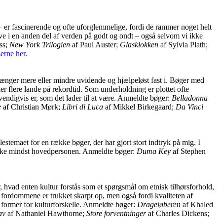
 er fascinerende og ofte uforglemmelige, fordi de rammer noget helt
eve i en anden del af verden på godt og ondt – også selvom vi ikke
ss;
New York Trilogien
af Paul Auster;
Glasklokken
af Sylvia Plath;
erne her
.
ænger mere eller mindre uvidende og hjælpeløst fast i. Bøger med
ler flere lande på rekordtid. Som underholdning er plottet ofte
endigvis er, som det lader til at være. Anmeldte bøger:
Belladonna
e
af Christian Mørk;
Libri di Luca
af Mikkel Birkegaard;
Da Vinci
stemaet for en række bøger, der har gjort stort indtryk på mig. I
kke mindst hovedpersonen. Anmeldte bøger:
Duma Key
af Stephen
, hvad enten kultur forstås som et spørgsmål om etnisk tilhørsforhold,
og fordommene er trukket skarpt op, men også fordi kvaliteten af
 former for kulturforskelle. Anmeldte bøger:
Drageløberen
af Khaled
av
af Nathaniel Hawthorne;
Store forventninger
af Charles Dickens;