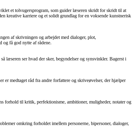
let et tolvugersprogram, som guider læseren skridt for skridt til at
 kreative karriere og et solidt grundlag for en voksende kunstnerisk
ingen af skrivningen og arbejdet med dialoger, plot,
ed og få god nytte af rådene.
 så læseren ser hvad der sker, begyndelser og synsvinkler. Bagerst i
 der er medtaget råd fra andre forfattere og skriveøvelser, der hjælper
 forhold til kritik, perfektionisme, ambitioner, muligheder, notater og
oblemer omkring forholdet imellem personerne, bipersoner, dialoger,