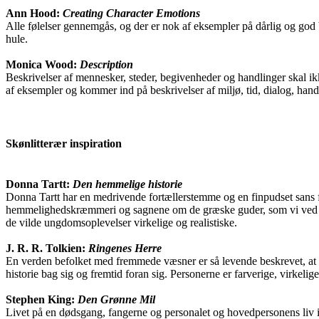
Ann Hood:
Creating Character Emotions
Alle følelser gennemgås, og der er nok af eksempler på dårlig og god bes
hule.
Monica Wood:
Description
Beskrivelser af mennesker, steder, begivenheder og handlinger skal i
af eksempler og kommer ind på beskrivelser af miljø, tid, dialog, handling
Skønlitterær inspiration
Donna Tartt:
Den hemmelige historie
Donna Tartt har en medrivende fortællerstemme og en finpudset sans for
hemmelighedskræmmeri og sagnene om de græske guder, som vi ved har e
de vilde ungdomsoplevelser virkelige og realistiske.
J. R. R. Tolkien:
Ringenes Herre
En verden befolket med fremmede væsner er så levende beskrevet, at de
historie bag sig og fremtid foran sig. Personerne er farverige, virkel
Stephen King:
Den Grønne Mil
Livet på en dødsgang, fangerne og personalet og hovedpersonens liv i