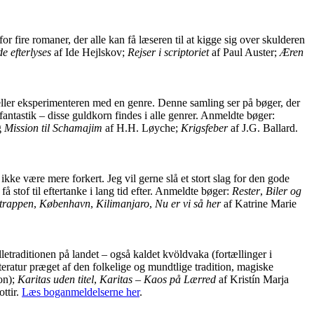
r fire romaner, der alle kan få læseren til at kigge sig over skulderen
e efterlyses
af Ide Hejlskov;
Rejser i scriptoriet
af Paul Auster;
Æren
ot eller eksperimenteren med en genre. Denne samling ser på bøger, der
ntastik – disse guldkorn findes i alle genrer. Anmeldte bøger:
g
Mission til Schamajim
af H.H. Løyche;
Krigsfeber
af J.G. Ballard.
kke være mere forkert. Jeg vil gerne slå et stort slag for den gode
å stof til eftertanke i lang tid efter. Anmeldte bøger:
Rester
,
Biler og
trappen
,
København
,
Kilimanjaro
,
Nu er vi så her
af Katrine Marie
ælletraditionen på landet – også kaldet kvöldvaka (fortællinger i
teratur præget af den folkelige og mundtlige tradition, magiske
on);
Karitas uden titel
,
Karitas – Kaos på Lærred
af Kristín Marja
ttir.
Læs boganmeldelserne her
.