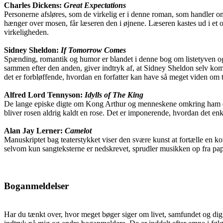
Charles Dickens:
Great Expectations
Personerne afsløres, som de virkelig er i denne roman, som handler om
hænger over mosen, får læseren den i øjnene. Læseren kastes ud i et o
virkeligheden.
Sidney Sheldon:
If Tomorrow Comes
Spænding, romantik og humor er blandet i denne bog om listetyven og 
sammen efter den anden, giver indtryk af, at Sidney Sheldon selv komm
det er forbløffende, hvordan en forfatter kan have så meget viden om 
Alfred Lord Tennyson:
Idylls of The King
De lange episke digte om Kong Arthur og menneskene omkring ham er et 
bliver rosen aldrig kaldt en rose. Det er imponerende, hvordan det enk
Alan Jay Lerner:
Camelot
Manuskriptet bag teaterstykket viser den svære kunst at fortælle en ko
selvom kun sangteksterne er nedskrevet, sprudler musikken op fra papire
Boganmeldelser
Har du tænkt over, hvor meget bøger siger om livet, samfundet og dig o