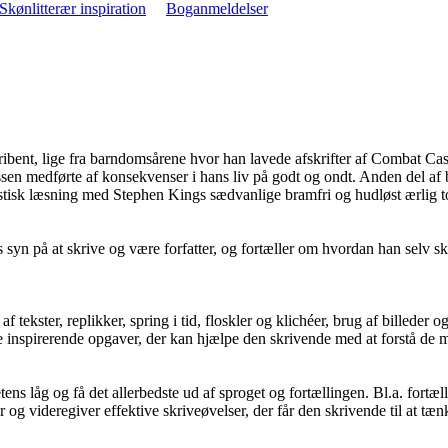
Skønlitterær inspiration
Boganmeldelser
ent, lige fra barndomsårene hvor han lavede afskrifter af Combat Case
sen medførte af konsekvenser i hans liv på godt og ondt. Anden del af 
stisk læsning med Stephen Kings sædvanlige bramfri og hudløst ærlig t
 på at skrive og være forfatter, og fortæller om hvordan han selv skr
f tekster, replikker, spring i tid, floskler og klichéer, brug af billed
inspirerende opgaver, der kan hjælpe den skrivende med at forstå de man
itetens låg og få det allerbedste ud af sproget og fortællingen. Bl.a. for
og videregiver effektive skriveøvelser, der får den skrivende til at tæn