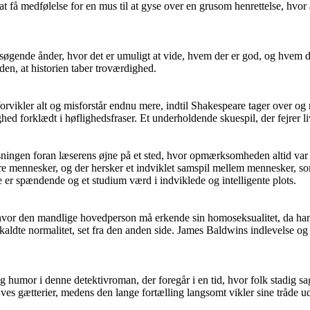
at få medfølelse for en mus til at gyse over en grusom henrettelse, hvor
ende ånder, hvor det er umuligt at vide, hvem der er god, og hvem der 
en, at historien taber troværdighed.
ikler alt og misforstår endnu mere, indtil Shakespeare tager over og r
ed forklædt i høflighedsfraser. Et underholdende skuespil, der fejrer l
sningen foran læserens øjne på et sted, hvor opmærksomheden altid var e
mennesker, og der hersker et indviklet samspil mellem mennesker, som ti
r spændende og et studium værd i indviklede og intelligente plots.
, hvor den mandlige hovedperson må erkende sin homoseksualitet, da h
aldte normalitet, set fra den anden side. James Baldwins indlevelse og s
g humor i denne detektivroman, der foregår i en tid, hvor folk stadig 
es gætterier, medens den lange fortælling langsomt vikler sine tråde u