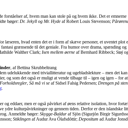
de forståelser af, hvem man kan stole på og hvem ikke. Det er emnerne fo
ldte bøger:
Dr. Jekyll og Mr. Hyde
af Robert Louis Stevenson;
Pårørend
de for læseren, hvad enten det er i form af skæve personer, et uventet pl
fantasi grænsende til det geniale. Fra humor over drama, spænding og fa
athilde Walther Clark;
Isen mellem øerne
af Bernhard Ribbeck;
Støj
o
vinder
, af Bettina Skrubbeltrang
em udelukkende med triviallitteratur og ugebladslekture – men det kan i
 og som det også er muligt at vende tilbage til – igen og igen – for at f
Forholdsregler
,
Så må vi se
af Sidsel Falsig Pedersen;
Drengen på sten
r
.
gaer og eddaer, men er også påvirket af øens relative isolation, hvor fort
ve ydre kulturpåvirkninger op gennem tiden. Derfor er den islandske lit
sprog. Anmeldte bøger:
Skygge-Baldur
af Sjön (Sigurjón Birgir Sigurdss
ánsson;
Stiklingen
af Audur Ava Ólafsdóttir;
Depositum
ad Audur Jonsdo