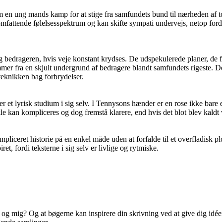
 en ung mands kamp for at stige fra samfundets bund til nærheden af to
mfattende følelsesspektrum og kan skifte sympati undervejs, netop fordi
bedrageren, hvis veje konstant krydses. De udspekulerede planer, de fa
er fra en skjult undergrund af bedragere blandt samfundets rigeste. Det 
teknikken bag forbrydelser.
lyrisk studium i sig selv. I Tennysons hænder er en rose ikke bare en r
le kan kompliceres og dog fremstå klarere, end hvis det blot blev kaldt 
mpliceret historie på en enkel måde uden at forfalde til et overfladisk 
t, fordi teksterne i sig selv er livlige og rytmiske.
g mig? Og at bøgerne kan inspirere din skrivning ved at give dig idéer 