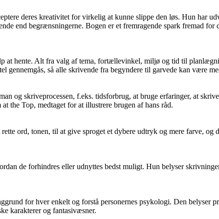
e deres kreativitet for virkelig at kunne slippe den løs. Hun har udvik
nde end begrænsningerne. Bogen er et fremragende spark fremad for den
at hente. Alt fra valg af tema, fortællevinkel, miljø og tid til planlægn
g titel gennemgås, så alle skrivende fra begyndere til garvede kan være m
 og skriveprocessen, f.eks. tidsforbrug, at bruge erfaringer, at skrive
at the Top, medtaget for at illustrere brugen af hans råd.
et rette ord, tonen, til at give sproget et dybere udtryk og mere farve, og
rdan de forhindres eller udnyttes bedst muligt. Hun belyser skrivningens
ggrund for hver enkelt og forstå personernes psykologi. Den belyser pr
ke karakterer og fantasivæsner.