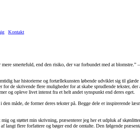
ig
Kontakt
tidig har historierne og fortællekunsten løbende udviklet sig til glæde 
r for de skrivende flere muligheder for at skabe sprudlende tekster, der 
er og opleve livet intenst fra et helt andet synspunkt end deres eget.
 i den måde, de former deres tekster på. Begge dele er inspirerende læsn
ret mig og støttet min skrivning, præsenterer jeg her et udpluk af skønli
rørt af langt flere forfattere og bøger end de omtalte. Den følgende præs