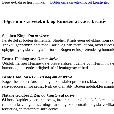
Brug evt. disse hurtiglinks:
Bøger om skriveteknik og kreativitet
Bøger om skriveteknik og kunsten at være kreativ
Stephen King:
Om at skrive
Første del af bogen gennemgår Stephen Kings egen udvikling som skrib
Trick til gennembruddet med Carrie, og han fortæller om, hvad succes
opbygning og skrivning af historier. Bogen er inspirerende og humori
Ernest Hemingway:
Om at skrive
Udpluk fra især Hemingways breve afslører i denne bog Hemingways syn
humor og knusende ærlighed, når Hemingway er bedst.
Bente Clod:
SKRIV – en bog om at skrive
Bogen behandler først en lang række skriveproblemer, bl.a. stramning a
skriveprocessen for prosa, lyrik og dramatik. Bogen indeholder mange 
Natalie Goldberg:
Zen og kunsten at skrive
64 korte kapitler giver præcise og inspirerende råd til at løfte kreativ
rum, omskrivning, en sætnings handling, koncentration og skrivevilkår 
tekster og en forstærket skriveevne.