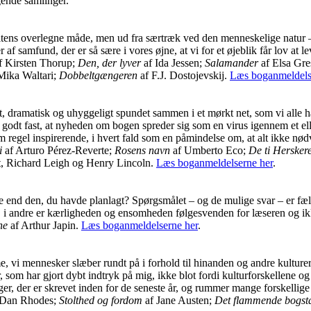
gende samlinger.
ltens overlegne måde, men ud fra særtræk ved den menneskelige natur –
 samfund, der er så sære i vores øjne, at vi for et øjeblik får lov at l
f Kirsten Thorup;
Den, der lyver
af Ida Jessen;
Salamander
af Elsa Gre
Mika Waltari;
Dobbeltgængeren
af F.J. Dostojevskij.
Læs boganmeldels
, dramatisk og uhyggeligt spundet sammen i et mørkt net, som vi alle h
så godt fast, at nyheden om bogen spreder sig som en virus igennem et el
regel inspirerende, i hvert fald som en påmindelse om, at alt ikke nødv
i
af Arturo Pérez-Reverte;
Rosens navn
af Umberto Eco;
De ti Hersker
, Richard Leigh og Henry Lincoln.
Læs boganmeldelserne her
.
 end den, du havde planlagt? Spørgsmålet – og de mulige svar – er fælle
 i andre er kærligheden og ensomheden følgesvenden for læseren og i
ne
af Arthur Japin.
Læs boganmeldelserne her
.
me, vi mennesker slæber rundt på i forhold til hinanden og andre kulturer
er, som har gjort dybt indtryk på mig, ikke blot fordi kulturforskellene 
r, der er skrevet inden for de seneste år, og rummer mange forskellige
 Dan Rhodes;
Stolthed og fordom
af Jane Austen;
Det flammende bogst