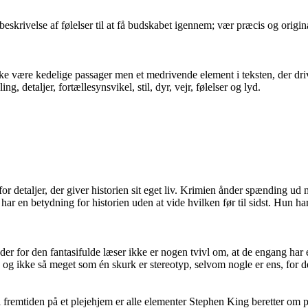
krivelse af følelser til at få budskabet igennem; vær præcis og original 
kke være kedelige passager men et medrivende element i teksten, der dr
, detaljer, fortællesynsvikel, stil, dyr, vejr, følelser og lyd.
 detaljer, der giver historien sit eget liv. Krimien ånder spænding ud m
n betydning for historien uden at vide hvilken før til sidst. Hun har 
r for den fantasifulde læser ikke er nogen tvivl om, at de engang har e
ige og ikke så meget som én skurk er stereotyp, selvom nogle er ens, for 
 fremtiden på et plejehjem er alle elementer Stephen King beretter om