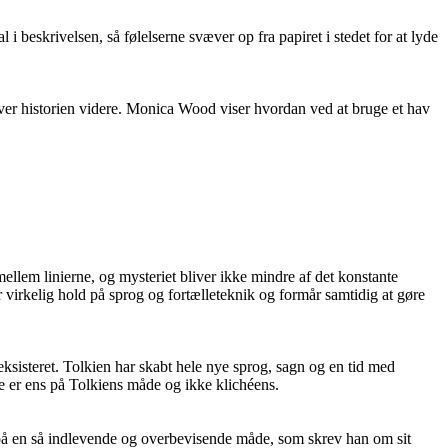
i beskrivelsen, så følelserne svæver op fra papiret i stedet for at lyde
iver historien videre. Monica Wood viser hvordan ved at bruge et hav
ellem linierne, og mysteriet bliver ikke mindre af det konstante
virkelig hold på sprog og fortælleteknik og formår samtidig at gøre
ksisteret. Tolkien har skabt hele nye sprog, sagn og en tid med
de er ens på Tolkiens måde og ikke klichéens.
 på en så indlevende og overbevisende måde, som skrev han om sit