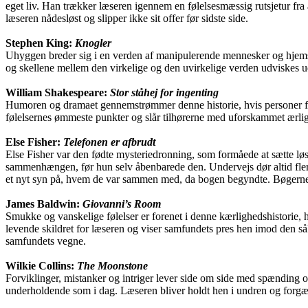
eget liv. Han trækker læseren igennem en følelsesmæssig rutsjetur fra 
læseren nådesløst og slipper ikke sit offer før sidste side.
Stephen King:
Knogler
Uhyggen breder sig i en verden af manipulerende mennesker og hjemsøg
og skellene mellem den virkelige og den uvirkelige verden udviskes ud
William Shakespeare:
Stor ståhej for ingenting
Humoren og dramaet gennemstrømmer denne historie, hvis personer forv
følelsernes ømmeste punkter og slår tilhørerne med uforskammet ærligh
Else Fisher:
Telefonen er afbrudt
Else Fisher var den fødte mysteriedronning, som formåede at sætte lø
sammenhængen, før hun selv åbenbarede den. Undervejs dør altid flere 
et nyt syn på, hvem de var sammen med, da bogen begyndte. Bøgerne e
James Baldwin:
Giovanni’s Room
Smukke og vanskelige følelser er forenet i denne kærlighedshistorie
levende skildret for læseren og viser samfundets pres hen imod den såk
samfundets vegne.
Wilkie Collins:
The Moonstone
Forviklinger, mistanker og intriger lever side om side med spænding o
underholdende som i dag. Læseren bliver holdt hen i undren og forgæv