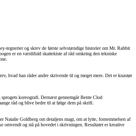
y-tegnerier og skrev de første selvstændige historier om Mr. Rabbit
bogen er en værdifuld skattekiste af råd omkring den tekniske
one.
ev, hvad han råder andre skrivende til og meget mere. Det er knastør
er og sprogets koreografi. Dernæst gennemgår Bente Clod
ge råd og blive bedre til at følge dem på skrift.
tæller Natalie Goldberg om detaljens magt, om at lytte, fornemmelsen af
ke omvendt og stå på hovedet i skrivningen. Resultatet er kreative