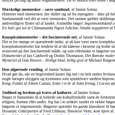
indtryk på mig og andre boganmeldere. De er inddelt efter emne i føl
Mærkelige mennesker – sære samfund
, af Jannie Solaas
Historier med mennesker, der skiller sig ud fra mængden – ikke på he
fundamentalt ved det at være menneske. Det samme gælder skildringer af
nødvendigvis flytter ud af landet. Anmeldte bøger:
Ingenmandsland
a
En halv gul sol
af Chimamanda Ngozi Adichie;
Sinuhe ægypteren
af 
Konspirationsteorier – det fascinerende net
, af Jannie Solaas
Det er for mange en spændende tanke, at alt kan være mere komplekst
konspirationsteorier har tendens til at slå kløerne i læserne og holde 
avanceret på den fascinerende måde, og som eftertanke er bøgerne som 
Dokumentet
af Ian Caldwell og Dustin Thomason;
Det flamske maler
Mysteriet
af Dan Brown –
Helligt blod, hellig gral
af Michael Baigent
Den afgørende vending
, af Jannie Solaas
Hvad gør du, når en begivenhed kaster dig ind i en helt anden livsbane
nogle hænger uhyggen og kynismen som spindelvæv mellem linjerne,
King;
Faldet
af Albert Camus;
Enke i et år
af John Irving;
I Lucias øj
Stolthed og fordom på tværs af kulturer
, af Jannie Solaas
Bøger er fantastiske til at fortælle om kulturforskelle samt de fordom
religion, formue eller andet. Jeg har i to artikler samlet en række bøg
bøgerne er imponerende. Bøgerne spænder fra gamle klassikere til bøge
Hosseini;
Gitterporten
af Fred Uhlman;
Timoleon Vieta, kom hjem
af