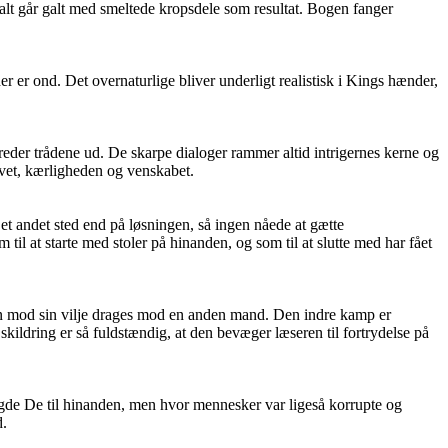
 alt går galt med smeltede kropsdele som resultat. Bogen fanger
er ond. Det overnaturlige bliver underligt realistisk i Kings hænder,
eder trådene ud. De skarpe dialoger rammer altid intrigernes kerne og
ivet, kærligheden og venskabet.
t andet sted end på løsningen, så ingen nåede at gætte
l at starte med stoler på hinanden, og som til at slutte med har fået
an mod sin vilje drages mod en anden mand. Den indre kamp er
kildring er så fuldstændig, at den bevæger læseren til fortrydelse på
sagde De til hinanden, men hvor mennesker var ligeså korrupte og
d.