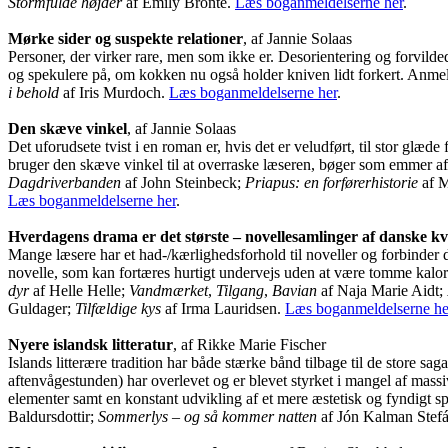
Stormfulde højder
af Emily Brontë.
Læs boganmeldelserne her
.
Mørke sider og suspekte relationer
, af Jannie Solaas
Personer, der virker rare, men som ikke er. Desorientering og forvilde
og spekulere på, om kokken nu også holder kniven lidt forkert. Anme
i behold
af Iris Murdoch.
Læs boganmeldelserne her
.
Den skæve vinkel
, af Jannie Solaas
Det uforudsete tvist i en roman er, hvis det er veludført, til stor glæ
bruger den skæve vinkel til at overraske læseren, bøger som emmer af 
Dagdriverbanden
af John Steinbeck;
Priapus: en forførerhistorie
af M
Læs boganmeldelserne her
.
Hverdagens drama er det største – novellesamlinger af danske k
Mange læsere har et had-/kærlighedsforhold til noveller og forbinder d
novelle, som kan fortæres hurtigt undervejs uden at være tomme kalorier,
dyr
af Helle Helle;
Vandmærket
,
Tilgang
,
Bavian
af Naja Marie Aidt;
Guldager;
Tilfældige kys
af Irma Lauridsen.
Læs boganmeldelserne he
Nyere islandsk litteratur
, af Rikke Marie Fischer
Islands litterære tradition har både stærke bånd tilbage til de store sa
aftenvågestunden) har overlevet og er blevet styrket i mangel af massi
elementer samt en konstant udvikling af et mere æstetisk og fyndigt 
Baldursdottir;
Sommerlys – og så kommer natten
af Jón Kalman Stef